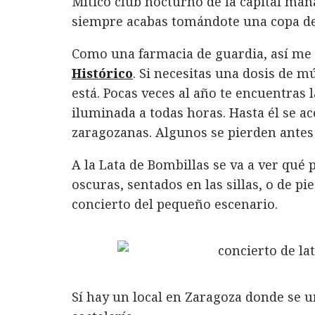
Mítico club nocturno de la capital mañ
c
it
n
at
ai
m
siempre acabas tomándote una copa des
e
te
k
s
l
p
b
r
e
A
a
Como una farmacia de guardia, así me v
o
d
p
rt
Histórico
. Si necesitas una dosis de m
está. Pocas veces al año te encuentras 
o
I
p
ir
iluminada a todas horas. Hasta él se a
k
n
zaragozanas. Algunos se pierden antes 
A la Lata de Bombillas se va a ver qué 
oscuras, sentados en las sillas, o de p
concierto del pequeño escenario.
Sí hay un local en Zaragoza donde se un