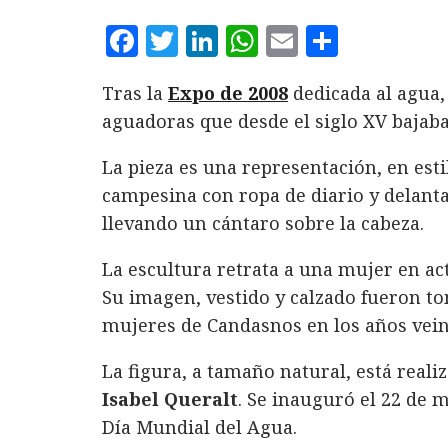
F
T
L
W
E
C
a
w
i
h
m
o
Tras la
Expo de 2008
dedicada al agua,
c
it
n
at
ai
m
aguadoras que desde el siglo XV bajab
e
te
k
s
l
p
b
r
e
A
a
La pieza es una representación, en esti
o
d
p
rt
campesina con ropa de diario y delanta
llevando un cántaro sobre la cabeza.
o
I
p
ir
k
n
La escultura retrata a una mujer en ac
Su imagen, vestido y calzado fueron to
mujeres de Candasnos en los años veint
La figura, a tamaño natural, está reali
Isabel Queralt
. Se inauguró el 22 de 
Día Mundial del Agua.