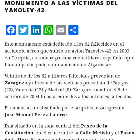
MONUMENTO A LAS VÍCTIMAS DEL
YAKOLEV-42
F
T
L
W
E
C
a
w
i
h
m
o
Este monumento está dedicado a los 62 fallecidos en el
c
it
n
at
ai
m
accidente aéreo que sufrió un avión Yakovlev-42 en 2003
e
te
k
s
l
p
en Turquía, cuando regresaba con militares españoles que
habían participado en una misión en Afganistán.
b
r
e
A
a
Veintiuno de los 62 militares fallecidos provenían de
o
d
p
rt
Zaragoza
y el resto de las víctimas procedían de Burgos
o
I
p
ir
(20), Valencia (13) y Madrid (8). Zaragoza nombró el 9 de
k
n
octubre de 2004 hijos predilectos a los militares fallecidos.
El memorial fue diseñado por el arquitecto zaragozano
José Manuel Pérez Latorre
.
Está situado en la zona central del
Paseo de la
Constitución
, en el cruce entre la
Calle Mefisto
y el
Paseo
de la Mina
. El monumento consiste en una fuente