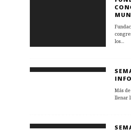
CON
MUN
Fundaci
congre
los
...
SEM
INF
Más de
llenar 
SEM