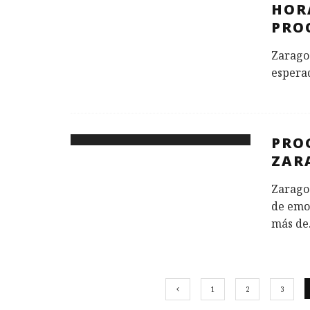
HOR
PRO
Zarago
esperad
PRO
ZAR
Zaragoz
de emo
más de
1
2
3