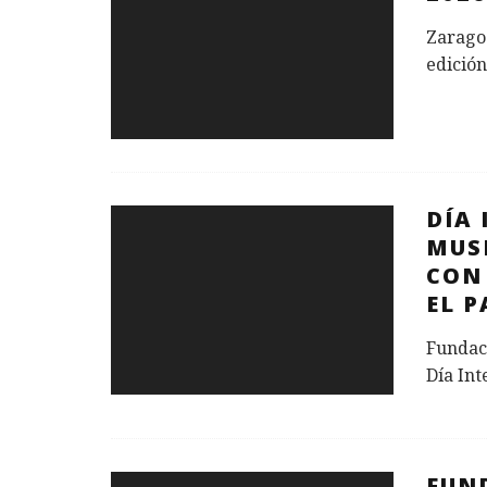
Zaragoz
edición
DÍA
MUS
CON
EL P
Fundaci
Día Int
FUN