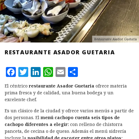
Restaurante Asador Guetaria
RESTAURANTE ASADOR GUETARIA
F
T
L
W
E
C
a
w
i
h
m
o
El céntrico
restaurante Asador Guetaria
ofrece materia
c
it
n
at
ai
m
prima fresca y de calidad, una buena bodega y un
e
te
k
s
l
p
excelente chef.
b
r
e
A
a
Es un clásico de la ciudad y ofrece varios menús a partir de
dos personas. El
menú cachopo cuenta seis tipos de
o
d
p
rt
cachopo diferentes a elegir:
con relleno de chistorra
o
I
p
ir
panceta, de cecina o de queso. Además el menú sidrería
incluye la
posibilidad de escoger entre otros platos: