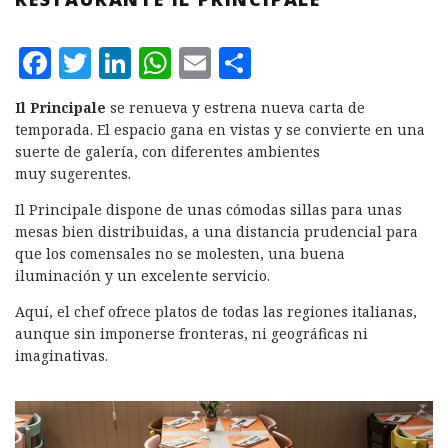
F
T
L
W
E
C
a
w
i
h
m
o
Il Principale
se renueva y estrena nueva carta de
c
it
n
at
ai
m
temporada. El espacio gana en vistas y se convierte en una
e
te
k
s
l
p
suerte de galería, con diferentes ambientes
muy sugerentes.
b
r
e
A
a
Il Principale dispone de unas cómodas sillas para unas
o
d
p
rt
mesas bien distribuidas, a una distancia prudencial para
o
I
p
ir
que los comensales no se molesten, una buena
k
n
iluminación y un excelente servicio.
Aquí, el chef ofrece platos de todas las regiones italianas,
aunque sin imponerse fronteras, ni geográficas ni
imaginativas.