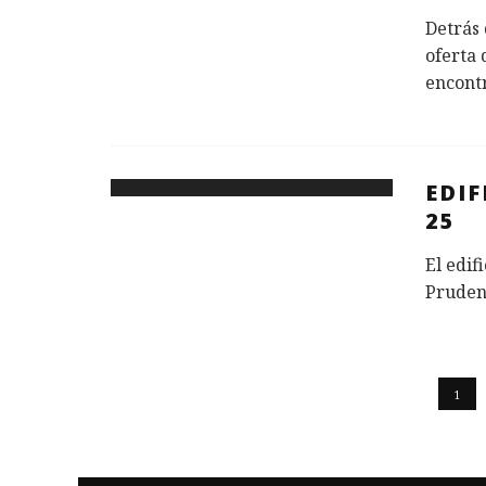
Detrás
oferta 
encont
EDIF
25
El edif
Prudenc
1