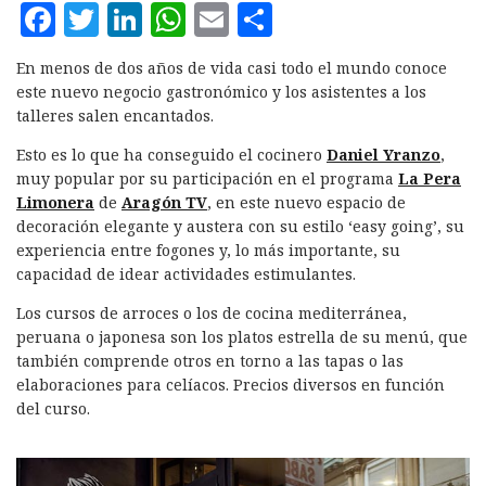
F
T
L
W
E
C
a
w
i
h
m
o
En menos de dos años de vida casi todo el mundo conoce
c
it
n
at
ai
m
este nuevo negocio gastronómico y los asistentes a los
e
te
k
s
l
p
talleres salen encantados.
b
r
e
A
a
Esto es lo que ha conseguido el cocinero
Daniel Yranzo
,
muy popular por su participación en el programa
La Pera
o
d
p
rt
Limonera
de
Aragón TV
, en este nuevo espacio de
o
I
p
ir
decoración elegante y austera con su estilo ‘easy going’, su
k
n
experiencia entre fogones y, lo más importante, su
capacidad de idear actividades estimulantes.
Los cursos de arroces o los de cocina mediterránea,
peruana o japonesa son los platos estrella de su menú, que
también comprende otros en torno a las tapas o las
elaboraciones para celíacos. Precios diversos en función
del curso.