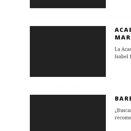
ACA
MAR
La Acad
Isabel 
BAR
¿Buscan
recome