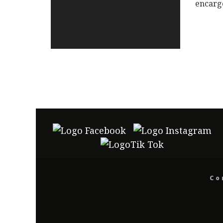
encarg
Co