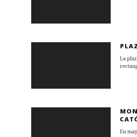
PLA
La plaz
rectang
MON
CAT
En mayo