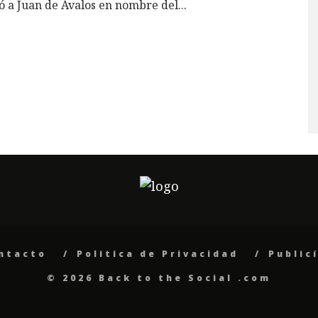
ó a Juan de Ávalos en nombre del
...
ntacto
Politica de Privacidad
Public
© 2026 Back to the Social .com