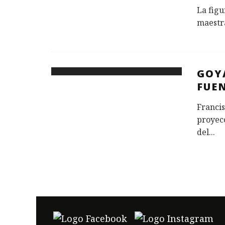
La figu
maestra
GOY
FUE
Francis
proyecc
del
...