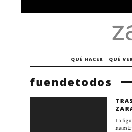
QUÉ HACER
QUÉ VE
fuendetodos
TRA
ZAR
La figu
maestra