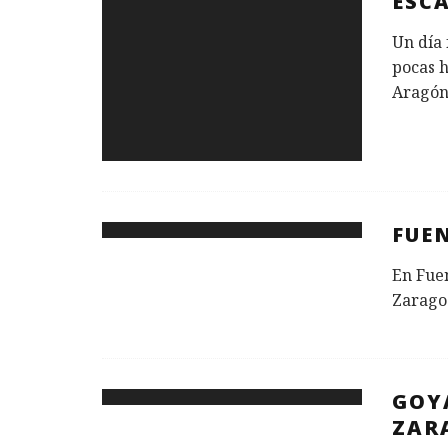
ESC
Un día
pocas h
Aragón
FUE
En Fuen
Zaragoz
GOY
ZAR