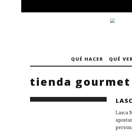
QUÉ HACER
QUÉ VE
tienda gourmet
LAS
Lasca N
apostan
person