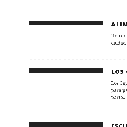
ALI
Uno de 
ciudad 
LOS
Los Cap
para pa
parte
...
ESC