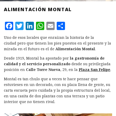
ALIMENTACIÓN MONTAL
F
T
L
W
E
C
a
w
i
h
m
o
Uno de esos locales que enraízan la historia de la
c
it
n
at
ai
m
ciudad pero que tienen los pies puestos en el presente y la
e
te
k
s
l
p
mirada en el futuro es el de
Alimentación Montal
.
b
r
e
A
a
Desde 1919, Montal ha apostado por
la
gastronomía de
calidad
y el servicio personalizado
desde su privilegiada
o
d
p
rt
posición en
Calle Torre Nueva
, 29, en la
Plaza San Felipe
.
o
I
p
ir
Montal es tan chulo que a veces te hace pensar que
k
n
estuvieses en un decorado, con su plaza llena de gente, su
carta escueta pero cuidada y la propia estructura del local,
en una casita de dos plantas con una terraza y un patio
interior que no tienen rival.