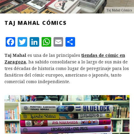
Taj Mahal Cómics
TAJ MAHAL CÓMICS
F
T
L
W
E
C
a
w
i
h
m
o
Taj Mahal
es una de las principales
tiendas de cómic en
c
it
n
at
ai
m
Zaragoza
, ha sabido consolidarse a lo largo de sus más de
e
te
k
s
l
p
tres décadas de historia como lugar de peregrinaje para los
fanáticos del cómic europeo, americano o japonés, tanto
b
r
e
A
a
comercial como independiente.
o
d
p
rt
o
I
p
ir
k
n