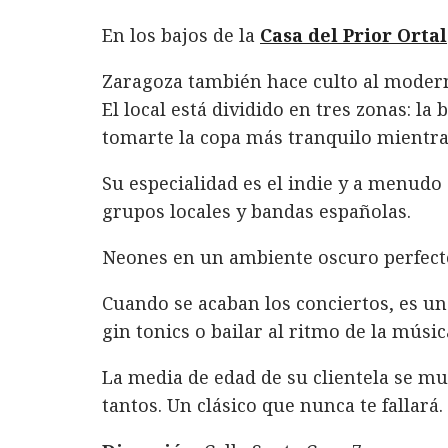
a
w
i
h
m
o
En los bajos de la
Casa del Prior Ortal
c
it
n
at
ai
m
e
te
k
s
l
p
Zaragoza también hace culto al moderne
b
r
e
A
a
El local está dividido en tres zonas: la
o
d
p
rt
tomarte la copa más tranquilo mientra
o
I
p
ir
Su especialidad es el indie y a menudo
k
n
grupos locales y bandas españolas.
Neones en un ambiente oscuro perfecto
Cuando se acaban los conciertos, es un
gin tonics o bailar al ritmo de la músic
La media de edad de su clientela se mue
tantos. Un clásico que nunca te fallará.