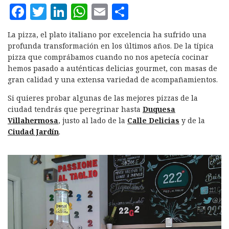
F
T
L
W
E
C
a
w
i
h
m
o
La pizza, el plato italiano por excelencia ha sufrido una
c
it
n
at
ai
m
profunda transformación en los últimos años. De la típica
e
te
k
s
l
p
pizza que comprábamos cuando no nos apetecía cocinar
hemos pasado a auténticas delicias gourmet, con masas de
b
r
e
A
a
gran calidad y una extensa variedad de acompañamientos.
o
d
p
rt
Si quieres probar algunas de las mejores pizzas de la
o
I
p
ir
ciudad tendrás que peregrinar hasta
Duquesa
k
n
Villahermosa
, justo al lado de la
Calle Delicias
y de la
Ciudad Jardín
.