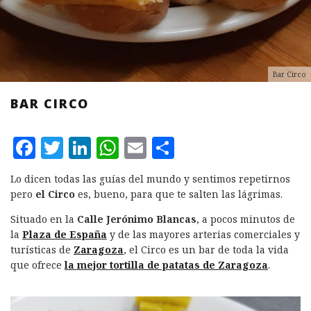
Bar Circo
BAR CIRCO
F
T
L
W
E
C
a
w
i
h
m
o
Lo dicen todas las guías del mundo y sentimos repetirnos
c
it
n
at
ai
m
pero
el Circo
es, bueno, para que te salten las lágrimas.
e
te
k
s
l
p
Situado en la
Calle Jerónimo Blancas
, a pocos minutos de
b
r
e
A
a
la
Plaza de España
y de las mayores arterias comerciales y
turísticas de
Zaragoza
, el Circo es un bar de toda la vida
o
d
p
rt
que ofrece
la mejor tortilla de patatas de Zaragoza
.
o
I
p
ir
k
n