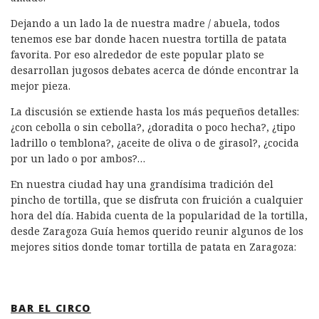
o
I
p
ir
k
n
Dejando a un lado la de nuestra madre / abuela, todos
tenemos ese bar donde hacen nuestra tortilla de patata
favorita. Por eso alrededor de este popular plato se
desarrollan jugosos debates acerca de dónde encontrar la
mejor pieza.
La discusión se extiende hasta los más pequeños detalles:
¿con cebolla o sin cebolla?, ¿doradita o poco hecha?, ¿tipo
ladrillo o temblona?, ¿aceite de oliva o de girasol?, ¿cocida
por un lado o por ambos?…
En nuestra ciudad hay una grandísima tradición del
pincho de tortilla, que se disfruta con fruición a cualquier
hora del día. Habida cuenta de la popularidad de la tortilla,
desde Zaragoza Guía hemos querido reunir algunos de los
mejores sitios donde tomar tortilla de patata en Zaragoza:
BAR EL CIRCO