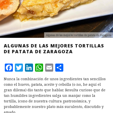
Algunas de las mejores tortillas de patata de Zaragoza
ALGUNAS DE LAS MEJORES TORTILLAS
DE PATATA DE ZARAGOZA
F
T
L
W
E
C
a
w
i
h
m
o
Nunca la combinación de unos ingredientes tan sencillos
c
it
n
at
ai
m
como el huevo, patata, aceite y cebolla (o no, he aquí el
e
te
k
s
l
p
gran dilema) dio tanto que hablar. Resulta curioso que de
tan humildes ingredientes salga un manjar como la
b
r
e
A
a
tortilla, icono de nuestra cultura gastronómica, y
o
d
p
rt
probablemente nuestro plato más suculento, discutido y
amado.