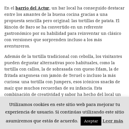
En el
barrio del Actur
, un bar local ha conseguido destacar
entre los amantes de la buena cocina gracias a una
propuesta sencilla pero original: las tortillas de patata. El
Rincón de Baro se ha convertido en un referente
gastronómico por su habilidad para reinventar un clásico
con versiones que sorprenden incluso a los más
aventureros.
Además de la tortilla tradicional con cebolla, los visitantes
pueden degustar alternativas poco habituales, como la
tortilla con callos, la de sobrasada con queso Edam, la de
fritada aragonesa con jamón de Teruel o incluso la más
curiosa: una tortilla con Jumpers, esos icónicos snacks de
maíz que muchos recuerdan de su infancia. Esta
combinación de creatividad y sabor ha hecho del local un
punto de encuentro ideal para quienes buscan desayunos
Utilizamos cookies en este sitio web para mejorar tu
originales y contundentes.
experiencia de usuario. Si continúas utilizando este sitio
El éxito de El Rincón de Baro no se debe solo a sus platos. El
asumiremos que estás de acuerdo.
Leer más
Aceptar
trato cercano del personal y el ambiente acogedor reflejan