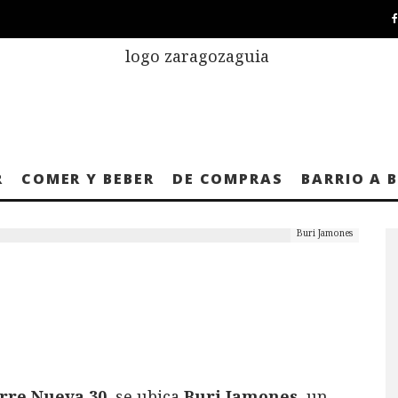
R
COMER Y BEBER
DE COMPRAS
BARRIO A 
Buri Jamones
orre Nueva 30
, se ubica
Buri Jamones
, un