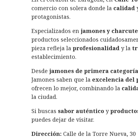
c
it
n
at
ai
m
comercio con solera donde la
calidad
e
te
k
s
l
p
protagonistas.
b
r
e
A
a
o
d
p
rt
Especializados en
jamones y charcut
productos seleccionados cuidadosament
o
I
p
ir
pieza refleja la
profesionalidad
y la
t
k
n
establecimiento.
Desde
jamones de primera categorí
Jamones saben que la
excelencia del
ofrecen lo mejor, combinando la
calid
la ciudad.
Si buscas
sabor auténtico
y
productos
puedes dejar de visitar.
Dirección:
Calle de la Torre Nueva, 30