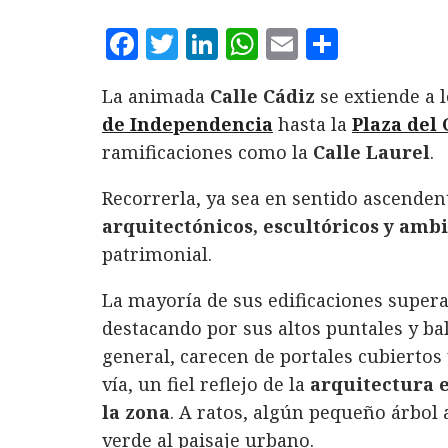
F
T
L
W
E
C
a
w
i
h
m
o
La animada
Calle Cádiz
se extiende a 
c
it
n
at
ai
m
de Independencia
hasta la
Plaza del
e
te
k
s
l
p
ramificaciones como la
Calle Laurel
.
b
r
e
A
a
o
d
p
rt
Recorrerla, ya sea en sentido ascenden
arquitectónicos, escultóricos y amb
o
I
p
ir
patrimonial.
k
n
La mayoría de sus edificaciones supera
destacando por sus altos puntales y ba
general, carecen de portales cubiertos 
vía, un fiel reflejo de la
arquitectura e
la zona
. A ratos, algún pequeño árbol
verde al paisaje urbano.