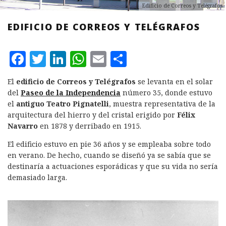
Edificio de Correos y Telégrafos
EDIFICIO DE CORREOS Y TELÉGRAFOS
F
T
L
W
E
C
a
w
i
h
m
o
El
edificio de Correos y Telégrafos
se levanta en el solar
c
it
n
at
ai
m
del
Paseo de la Independencia
número 35, donde estuvo
e
te
k
s
l
p
el
antiguo Teatro Pignatelli
, muestra representativa de la
arquitectura del hierro y del cristal erigido por
Félix
b
r
e
A
a
Navarro
en 1878 y derribado en 1915.
o
d
p
rt
El edificio estuvo en pie 36 años y se empleaba sobre todo
o
I
p
ir
en verano. De hecho, cuando se diseñó ya se sabía que se
k
n
destinaría a actuaciones esporádicas y que su vida no sería
demasiado larga.