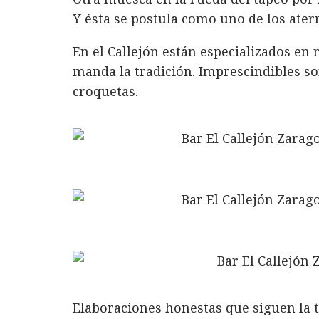
c
it
n
at
ai
m
Y ésta se postula como uno de los ate
e
te
k
s
l
p
b
r
e
A
a
En el Callejón están especializados en
o
d
p
rt
manda la tradición. Imprescindibles son
croquetas.
o
I
p
ir
k
n
Elaboraciones honestas que siguen la 