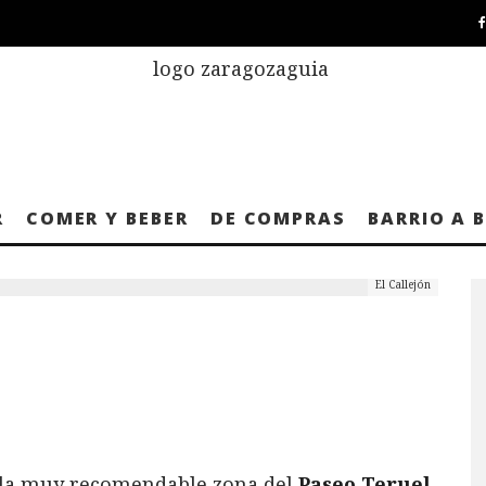
R
COMER Y BEBER
DE COMPRAS
BARRIO A 
El Callejón
r la muy recomendable zona del
Paseo Teruel
.