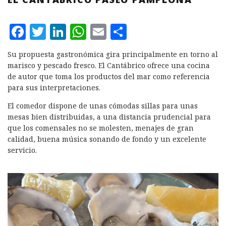
F
T
L
W
E
C
a
w
i
h
m
o
Su propuesta gastronómica gira principalmente en torno al
c
it
n
at
ai
m
marisco y pescado fresco. El Cantábrico ofrece una cocina
e
te
k
s
l
p
de autor que toma los productos del mar como referencia
para sus interpretaciones.
b
r
e
A
a
El comedor dispone de unas cómodas sillas para unas
o
d
p
rt
mesas bien distribuidas, a una distancia prudencial para
o
I
p
ir
que los comensales no se molesten, menajes de gran
k
n
calidad, buena música sonando de fondo y un excelente
servicio.