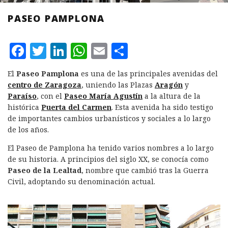
PASEO PAMPLONA
F
T
L
W
E
C
a
w
i
h
m
o
El
Paseo Pamplona
es una de las principales avenidas del
c
it
n
at
ai
m
centro de Zaragoza
, uniendo las Plazas
Aragón
y
e
te
k
s
l
p
Paraíso
, con el
Paseo María Agustín
a la altura de la
histórica
Puerta del Carmen
. Esta avenida ha sido testigo
b
r
e
A
a
de importantes cambios urbanísticos y sociales a lo largo
o
d
p
rt
de los años.
o
I
p
ir
El Paseo de Pamplona ha tenido varios nombres a lo largo
k
n
de su historia. A principios del siglo XX, se conocía como
Paseo de la Lealtad
, nombre que cambió tras la Guerra
Civil, adoptando su denominación actual.