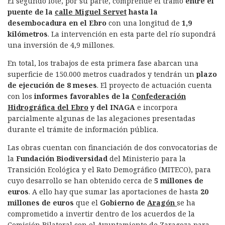
El segundo lote, por su parte, comprende el tramo
entre el
puente de la
calle Miguel Servet
hasta la
desembocadura en el Ebro
con una longitud de
1,9
kilómetros
. La intervención en esta parte del río supondrá
una inversión de 4,9 millones.
En total, los trabajos de esta primera fase abarcan una
superficie de 150.000 metros cuadrados y tendrán un
plazo
de ejecución de 8 meses
. El proyecto de actuación cuenta
con los
informes favorables de la
Confederación
Hidrográfica del Ebro
y del INAGA
e incorpora
parcialmente algunas de las alegaciones presentadas
durante el trámite de información pública.
Las obras cuentan con financiación de dos convocatorias de
la
Fundación Biodiversidad
del Ministerio para la
Transición Ecológica y el Rato Demográfico (MITECO), para
cuyo desarrollo se han obtenido cerca de
5 millones de
euros
. A ello hay que sumar las aportaciones de hasta
20
millones de euros
que el
Gobierno de
Aragón
se ha
comprometido a invertir dentro de los acuerdos de la
Comisión Bilateral con el Ayuntamiento de Zaragoza para