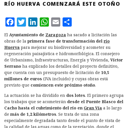
RÍO HUERVA COMENZARÁ ESTE OTOÑO
F
T
L
W
E
C
a
w
i
h
m
o
El
Ayuntamiento de
Zaragoza
ha sacado a licitación las
c
it
n
at
ai
m
obras de la
primera fase de transformación del
río
e
te
k
s
l
p
Huerva
para mejorar su biodiversidad y acometer su
regeneración paisajística e hidromorfológica. El consejero
b
r
e
A
a
de Urbanismo, Infraestructuras, Energía y Vivienda,
Víctor
o
d
p
rt
Serrano
ha explicado los detalles del proyecto definitivo,
que cuenta con un presupuesto de licitación de
10,5
o
I
p
ir
millones de euros
(IVA incluido) y cuyas obras está
k
n
previsto que
comiencen este próximo otoño
.
La actuación se ha dividido en
dos lotes
. El primero agrupa
los trabajos que se acometerán
desde el Puente Blasco del
Cacho hasta el cubrimiento del río en
Gran Vía
a lo largo
de
más de 1,2 kilómetros
. Se trata de una zona
especialmente degradada tanto desde el punto de vista de
la calidad de las aguas como de la vegetación, donde el