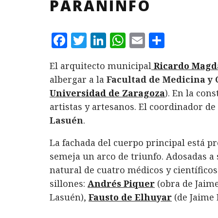
PARANINFO
F
T
L
W
E
C
a
w
i
h
m
o
El arquitecto municipal
Ricardo Magd
c
it
n
at
ai
m
albergar a la
Facultad de Medicina y 
e
te
k
s
l
p
Universidad de Zaragoza
). En la con
b
r
e
A
a
artistas y artesanos. El coordinador de
o
d
p
rt
Lasuén
.
o
I
p
ir
La fachada del cuerpo principal está p
k
n
semeja un arco de triunfo. Adosadas a 
natural de cuatro médicos y científico
sillones:
Andrés Piquer
(obra de Jaime
Lasuén),
Fausto de Elhuyar
(de Jaime 