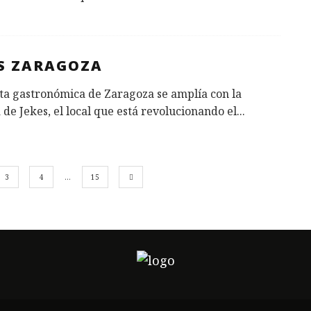
ES ZARAGOZA
ta gastronómica de Zaragoza se amplía con la
 de Jekes, el local que está revolucionando el
...
3
4
…
15