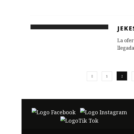
JEK
La ofer
llegada
1
2