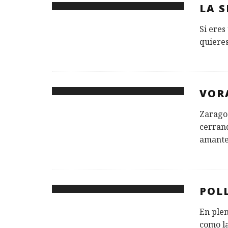
LA S
Si eres
quieres
VOR
Zaragoz
cerran
amante
POL
En plen
como la