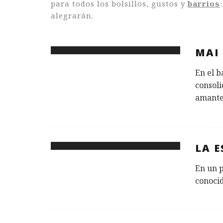
para todos los bolsillos, gustos y
barrios
alegrarán.
MAI 
En el b
consol
amante
LA E
En un p
conoci