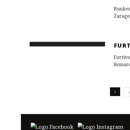
Bunkerb
Zaragoz
FUR
Furtivo
Romare
1