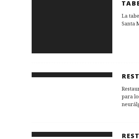
TAB
La tabe
Santa M
RES
Restau
para lo
neurál
RES