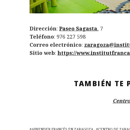
Dirección
:
Paseo Sagasta
, 7
Teléfono
: 976 227 598
Correo electrónico
:
zaragoza@instit
Sitio web
:
https://www.institutfranca
TAMBIÉN TE 
Centro
APRENDER FRANCÉS EN ZARAGOZA
CENTRO DE ZARA