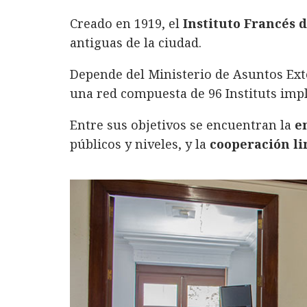
a
w
i
h
m
o
Creado en 1919, el
Instituto Francés 
c
it
n
at
ai
m
antiguas de la ciudad.
e
te
k
s
l
p
b
r
e
A
a
Depende del Ministerio de Asuntos Ext
o
d
p
rt
una red compuesta de 96 Instituts impl
o
I
p
ir
Entre sus objetivos se encuentran la
en
k
n
públicos y niveles, y la
cooperación li