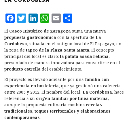
F
T
L
W
E
C
a
w
i
h
m
o
El
Casco Histórico de Zaragoza
suma una
nueva
c
it
n
at
ai
m
propuesta gastronómica
con la apertura de
La
e
te
k
s
l
p
Cordobesa
, situada en el antiguo local de El Papagayo, en
la zona de
tapeo de la
Plaza Santa Marta
. El concepto
b
r
e
A
a
principal del local es claro:
la patata asada rellena
,
o
d
p
rt
presentada de manera innovadora para convertirse en el
producto estrella
del establecimiento.
o
I
p
ir
k
n
El proyecto es llevado adelante por una
familia con
experiencia en hostelería
, que ya gestionó una cafetería
entre 2005 y 2012. El nombre del local,
La Cordobesa
, hace
referencia a su
origen familiar por línea materna
,
aunque la propuesta culinaria combina
recetas
tradicionales, toques territoriales y elaboraciones
contemporáneas
.