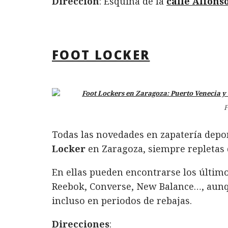
Dirección
: Esquina de la
calle Alfons
FOOT LOCKER
F
Todas las novedades en zapatería depor
Locker
en Zaragoza, siempre repletas d
En ellas pueden encontrarse los últi
Reebok, Converse, New Balance…, aunq
incluso en periodos de rebajas.
Direcciones
: