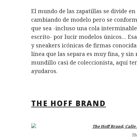
a
w
i
h
m
o
El mundo de las zapatillas se divide en
c
it
n
at
ai
m
cambiando de modelo pero se conforman
e
te
k
s
l
p
que sea -incluso una cola interminable
b
r
e
A
a
escrito- por lucir modelos únicos… Esas
o
d
p
rt
y sneakers icónicas de firmas conocida
o
I
p
ir
línea que las separa es muy fina, y sin 
k
n
mundillo casi de coleccionista, aquí 
ayudaros.
THE HOFF BRAND
Th