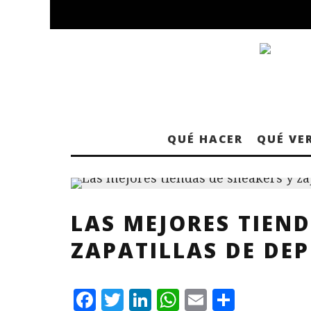
QUÉ HACER
QUÉ VE
LAS MEJORES TIEND
ZAPATILLAS DE DE
F
T
L
W
E
C