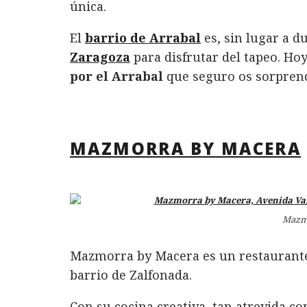
o
d
p
rt
única.
o
I
p
ir
El
barrio de Arrabal
es, sin lugar a d
k
n
Zaragoza
para disfrutar del tapeo. Ho
por el Arrabal
que seguro os sorprend
MAZMORRA BY MACERA
Mazmo
Mazmorra by Macera es un restaurante s
barrio de Zalfonada.
Con su cocina creativa, tan atrevida co