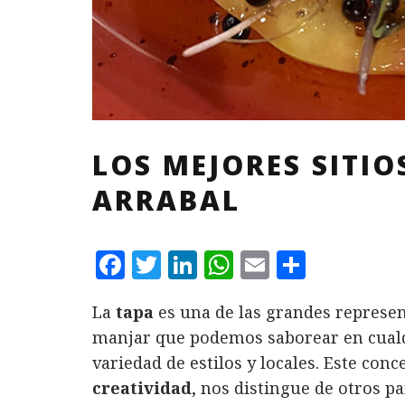
LOS MEJORES SITIO
ARRABAL
F
T
L
W
E
C
a
w
i
h
m
o
La
tapa
es una de las grandes represen
c
it
n
at
ai
m
manjar que podemos saborear en cualq
e
te
k
s
l
p
variedad de estilos y locales. Este con
b
r
e
A
a
creatividad
, nos distingue de otros p