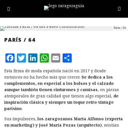
París / 64
PARÍS / 64
F
T
L
W
E
C
a
w
i
h
m
o
Esta firma de moda española nació en 2017 y desde
c
it
n
at
ai
m
entonces no ha hecho más que crecer.
Se dedica a los
e
te
k
s
l
p
complementos, en especial a los bolsos y el calzado
aunque también tienen cinturones y camisas
, en piezas
b
r
e
A
a
atemporales de gran calidad que tienen algo especial,
de
o
d
p
rt
inspiración clásica y siempre un toque retro vintage
parisino
.
o
I
p
ir
k
n
Sus impulsores,
los zaragozanos María Alfonso (experta
en marketing) y José María Pozas (arquitecto)
, sentían