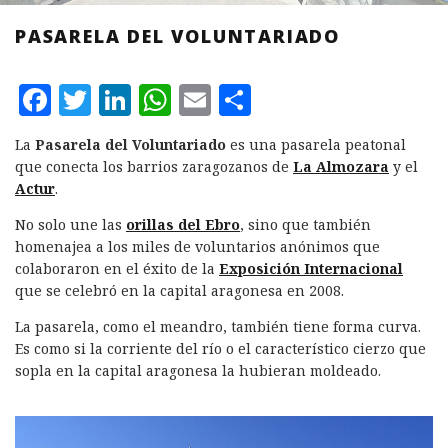
PASARELA DEL VOLUNTARIADO
F
T
L
W
E
C
a
w
i
h
m
o
La
Pasarela del Voluntariado
es una pasarela peatonal
c
it
n
at
ai
m
que conecta los barrios zaragozanos de
La Almozara
y el
e
te
k
s
l
p
Actur
.
b
r
e
A
a
No solo une las
orillas del Ebro
, sino que también
homenajea a los miles de voluntarios anónimos que
o
d
p
rt
colaboraron en el éxito de la
Exposición Internacional
o
I
p
ir
que se celebró en la capital aragonesa en 2008.
k
n
La pasarela, como el meandro, también tiene forma curva.
Es como si la corriente del río o el característico cierzo que
sopla en la capital aragonesa la hubieran moldeado.