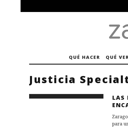
QUÉ HACER
QUÉ VE
Justicia Special
LAS
ENC
Zaragoz
para u