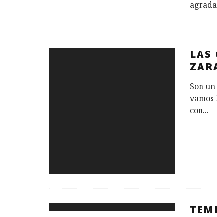
agradab
LAS 
ZAR
Son un 
vamos 
con
...
TEM