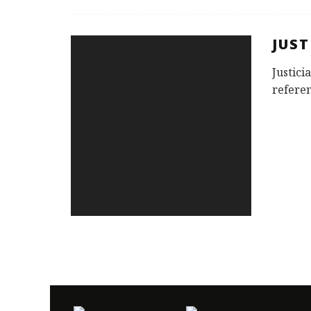
JUST
Justici
referen