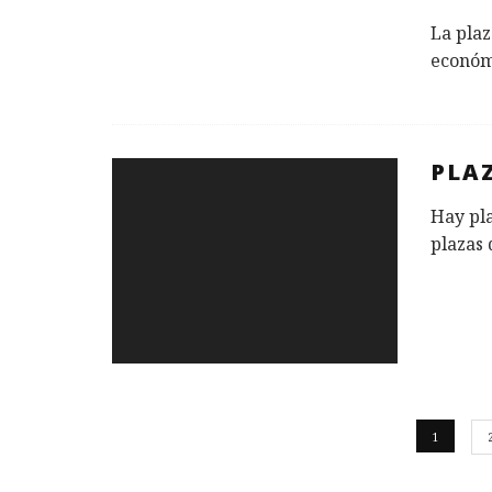
La plaz
económi
PLAZ
Hay pla
plazas 
1