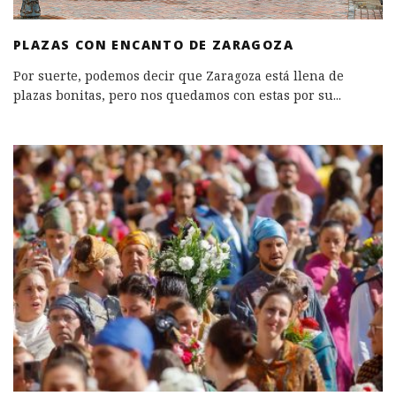
PLAZAS CON ENCANTO DE ZARAGOZA
Por suerte, podemos decir que Zaragoza está llena de
plazas bonitas, pero nos quedamos con estas por su
...