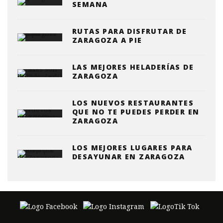
SEMANA
RUTAS PARA DISFRUTAR DE
ZARAGOZA A PIE
LAS MEJORES HELADERÍAS DE
ZARAGOZA
LOS NUEVOS RESTAURANTES
QUE NO TE PUEDES PERDER EN
ZARAGOZA
LOS MEJORES LUGARES PARA
DESAYUNAR EN ZARAGOZA