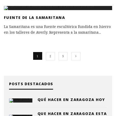
FUENTE DE LA SAMARITANA
La Samaritana es una fuente escultórica fundida en hierro
en los talleres de Averly. Representa a la samaritana
...
1
2
3
POSTS DESTACADOS
QUÉ HACER EN ZARAGOZA HOY
QUE HACER EN ZARAGOZA ESTA