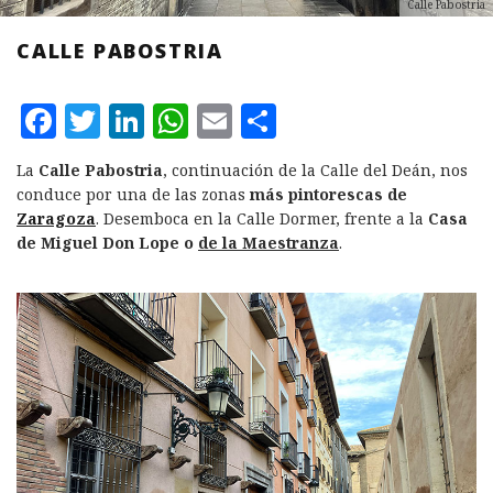
Calle Pabostria
CALLE PABOSTRIA
F
T
L
W
E
C
a
w
i
h
m
o
La
Calle Pabostria
, continuación de la Calle del Deán, nos
c
it
n
at
ai
m
conduce por una de las zonas
más pintorescas de
e
te
k
s
l
p
Zaragoza
. Desemboca en la Calle Dormer, frente a la
Casa
de Miguel Don Lope o
de la Maestranza
.
b
r
e
A
a
o
d
p
rt
o
I
p
ir
k
n