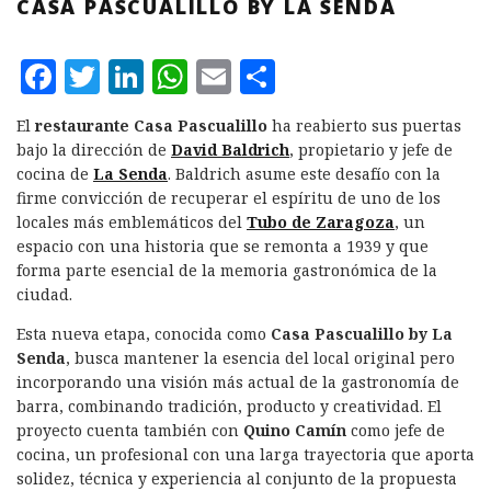
CASA PASCUALILLO BY LA SENDA
F
T
L
W
E
C
a
w
i
h
m
o
El
restaurante Casa Pascualillo
ha reabierto sus puertas
c
it
n
at
ai
m
bajo la dirección de
David Baldrich
, propietario y jefe de
e
te
k
s
l
p
cocina de
La Senda
. Baldrich asume este desafío con la
firme convicción de recuperar el espíritu de uno de los
b
r
e
A
a
locales más emblemáticos del
Tubo de Zaragoza
, un
o
d
p
rt
espacio con una historia que se remonta a 1939 y que
forma parte esencial de la memoria gastronómica de la
o
I
p
ir
ciudad.
k
n
Esta nueva etapa, conocida como
Casa Pascualillo by La
Senda
, busca mantener la esencia del local original pero
incorporando una visión más actual de la gastronomía de
barra, combinando tradición, producto y creatividad. El
proyecto cuenta también con
Quino Camín
como jefe de
cocina, un profesional con una larga trayectoria que aporta
solidez, técnica y experiencia al conjunto de la propuesta