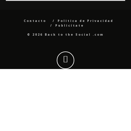
Contacto
Politica de Privacidad
Publicítate
© 2026 Back to the Social .com
Utilizamos cookies en este sitio web para mejorar tu
experiencia de usuario. Si continúas utilizando este sitio