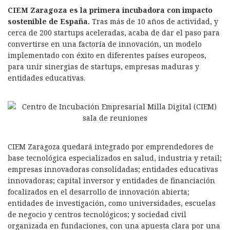
CIEM Zaragoza es la primera incubadora con impacto
I
A
l
p
sostenible de España.
Tras más de 10 años de actividad, y
n
p
a
cerca de 200 startups aceleradas, acaba de dar el paso para
convertirse en una factoría de innovación, un modelo
p
r
implementado con éxito en diferentes países europeos,
t
para unir sinergias de startups, empresas maduras y
entidades educativas.
i
r
CIEM Zaragoza quedará integrado por emprendedores de
base tecnológica especializados en salud, industria y retail;
empresas innovadoras consolidadas; entidades educativas
innovadoras; capital inversor y entidades de financiación
focalizados en el desarrollo de innovación abierta;
entidades de investigación, como universidades, escuelas
de negocio y centros tecnológicos; y sociedad civil
organizada en fundaciones, con una apuesta clara por una