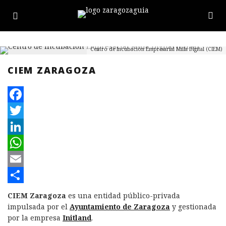
Centro de Incubación Empresarial Milla Digital (CIEM)
CIEM ZARAGOZA
F
a
T
c
w
L
e
i
i
W
b
t
n
h
E
o
t
k
a
m
C
CIEM Zaragoza
es una entidad público-privada
impulsada por el
Ayuntamiento de Zaragoza
y gestionada
o
e
e
t
a
o
por la empresa
Initland
.
k
r
d
s
i
m