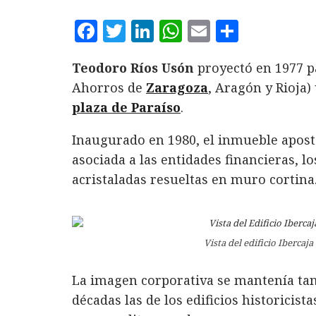
F
T
L
W
E
C
a
w
i
h
m
o
Teodoro Ríos Usón
proyectó en 1977 p
c
it
n
at
ai
m
Ahorros de
Zaragoza
, Aragón y Rioja)
e
te
k
s
l
p
plaza de Paraíso
.
b
r
e
A
a
o
d
p
rt
Inaugurado en 1980, el inmueble apost
asociada a las entidades financieras, l
o
I
p
ir
acristaladas resueltas en muro cortina
k
n
Vista del edificio Ibercaja
La imagen corporativa se mantenía ta
décadas las de los edificios historici