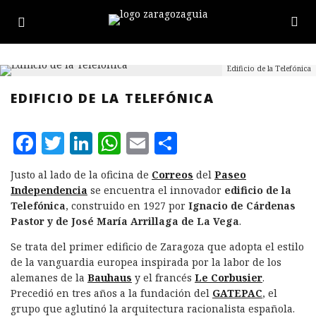
Edificio de la Telefónica
EDIFICIO DE LA TELEFÓNICA
F
T
L
W
E
C
a
w
i
h
m
o
Justo al lado de la oficina de
Correos
del
Paseo
c
it
n
at
ai
m
Independencia
se encuentra el innovador
edificio de la
e
te
k
s
l
p
Telefónica
, construido en 1927 por
Ignacio de Cárdenas
Pastor y de José María Arrillaga de La Vega
.
b
r
e
A
a
Se trata del primer edificio de Zaragoza que adopta el estilo
o
d
p
rt
de la vanguardia europea inspirada por la labor de los
o
I
p
ir
alemanes de la
Bauhaus
y el francés
Le Corbusier
.
k
n
Precedió en tres años a la fundación del
GATEPAC
, el
grupo que aglutinó la arquitectura racionalista española.