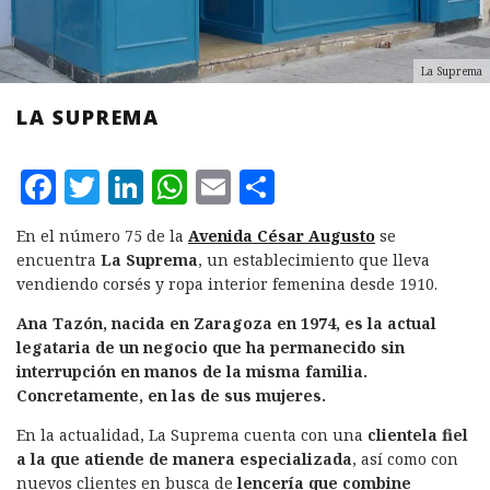
La Suprema
LA SUPREMA
F
T
L
W
E
C
a
w
i
h
m
o
En el número 75 de la
Avenida César Augusto
se
c
it
n
at
ai
m
encuentra
La Suprema
, un establecimiento que lleva
e
te
k
s
l
p
vendiendo corsés y ropa interior femenina desde 1910.
b
r
e
A
a
Ana Tazón, nacida en Zaragoza en 1974, es la actual
legataria de un negocio que ha permanecido sin
o
d
p
rt
interrupción en manos de la misma familia.
o
I
p
ir
Concretamente, en las de sus mujeres.
k
n
En la actualidad, La Suprema cuenta con una
clientela fiel
a la que
atiende de manera especializada
, así como con
nuevos clientes en busca de
lencería que combine