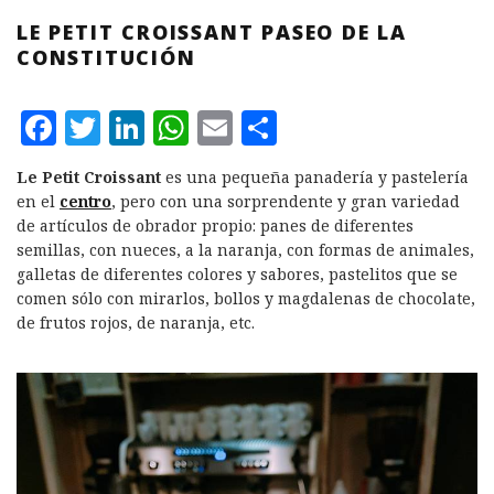
LE PETIT CROISSANT PASEO DE LA
CONSTITUCIÓN
F
T
L
W
E
C
a
w
i
h
m
o
Le Petit Croissant
es una pequeña panadería y pastelería
c
it
n
at
ai
m
en el
centro
, pero con una sorprendente y gran variedad
e
te
k
s
l
p
de artículos de obrador propio: panes de diferentes
semillas, con nueces, a la naranja, con formas de animales,
b
r
e
A
a
galletas de diferentes colores y sabores, pastelitos que se
o
d
p
rt
comen sólo con mirarlos, bollos y magdalenas de chocolate,
de frutos rojos, de naranja, etc.
o
I
p
ir
k
n