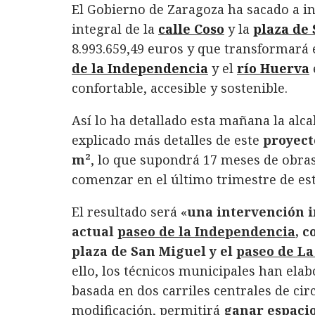
El Gobierno de Zaragoza ha sacado a i
c
it
n
at
ai
m
integral de la
calle Coso
y la
plaza de
e
te
k
s
l
p
8.993.659,49 euros y que transformará 
b
r
e
A
a
de la Independencia
y el
río Huerva
o
d
p
rt
confortable, accesible y sostenible.
o
I
p
ir
Así lo ha detallado esta mañana la alc
k
n
explicado más detalles de este
proyect
m²
, lo que supondrá 17 meses de obras
comenzar en el último trimestre de est
El resultado será «
una intervención i
actual
paseo de la Independencia
, 
plaza de San Miguel y el
paseo de L
ello, los técnicos municipales han elab
basada en dos carriles centrales de cir
modificación, permitirá
ganar espacio