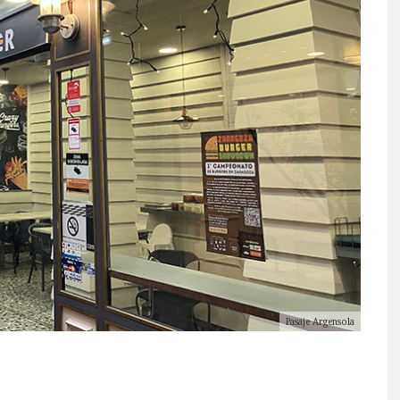
Pasaje Argensola
A