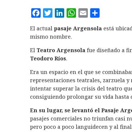
F
T
L
W
E
C
a
w
i
h
m
o
El actual
pasaje Argensola
está ubica
c
it
n
at
ai
m
mismo nombre.
e
te
k
s
l
p
b
r
e
A
a
El
Teatro Argensola
fue diseñado a fin
o
d
p
rt
Teodoro Ríos
.
o
I
p
ir
Era un espacio en el que se combinaba
k
n
representaciones teatrales, zarzuela y
intentar superar la crisis del teatro q
consiguiendo prolongar su vida hasta q
En su lugar, se levantó el Pasaje Ar
pasajes comerciales no triunfan casi 
pero poco a poco languidecen y al fina