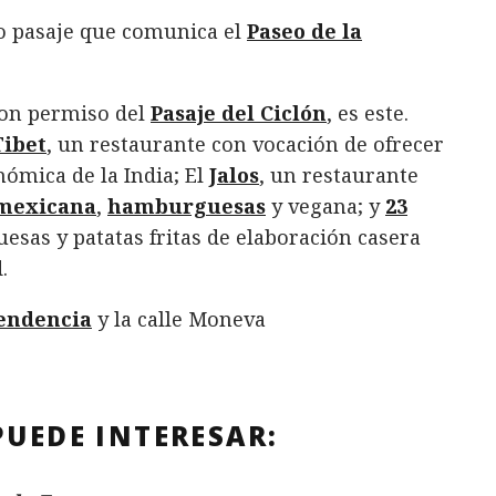
o pasaje que comunica el
Paseo de la
con permiso del
Pasaje del Ciclón
, es este.
Tibet
, un restaurante con vocación de ofrecer
ómica de la India; El
Jalos
, un restaurante
mexicana
,
hamburguesas
y vegana; y
23
esas y patatas fritas de elaboración casera
.
pendencia
y la calle Moneva
PUEDE INTERESAR: