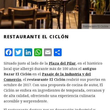
Restaurante El Ciclón
RESTAURANTE EL CICLÓN
F
T
L
W
E
C
a
w
i
h
m
o
Situado justo al lado de la
Plaza del Pilar
, en el histórico
c
it
n
at
ai
m
local que albergó durante más de 100 años el
antiguo
e
te
k
s
l
p
Bazar El Ciclón
en el
Pasaje de la Industria y del
Comercio
, el
restaurante El Ciclón
reabrió sus puertas en
b
r
e
A
a
octubre de 2017. Con una propuesta de cocina de autor, El
o
d
p
rt
Ciclón se enfoca en ingredientes de temporada, cercanos y
de alta calidad, ofreciendo una experiencia culinaria
o
I
p
ir
accesible y sorprendente.
k
n
El restaurante destaca por su decoración industrial y