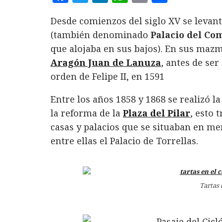
a
w
i
h
m
o
Desde comienzos del siglo XV se levant
c
it
n
at
ai
m
(también denominado
Palacio del Co
e
te
k
s
l
p
que alojaba en sus bajos). En sus maz
b
r
e
A
a
Aragón Juan de Lanuza
, antes de ser
o
d
p
rt
orden de Felipe II, en 1591
o
I
p
ir
Entre los años 1858 y 1868 se realizó l
k
n
la reforma de la
Plaza del Pilar
, esto 
casas y palacios que se situaban en men
entre ellas el Palacio de Torrellas.
Tartas 