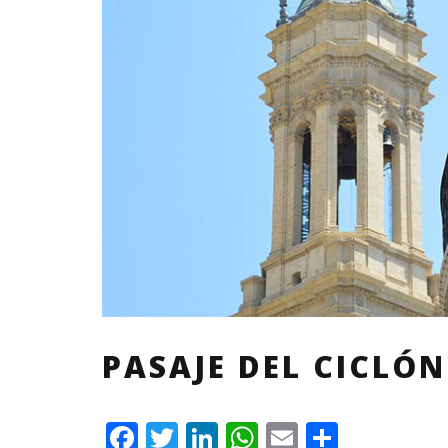
PASAJE DEL CICLÓN
F
T
L
W
E
C