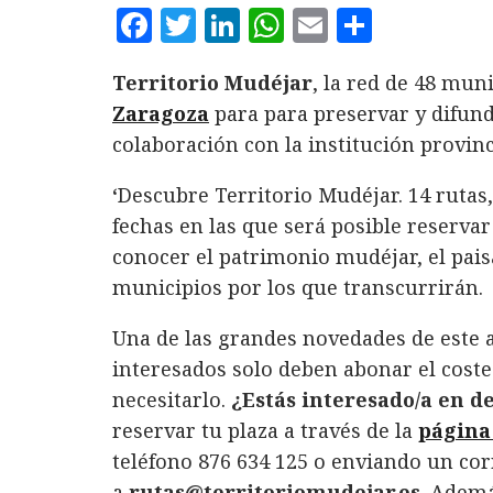
F
T
L
W
E
C
a
w
i
h
m
o
Territorio Mudéjar
, la red de 48 mun
c
it
n
at
ai
m
Zaragoza
para para preservar y difundi
e
te
k
s
l
p
colaboración con la institución provinc
b
r
e
A
a
o
d
p
rt
‘
Descubre Territorio Mudéjar. 14 rutas,
fechas en las que será posible reservar
o
I
p
ir
conocer el patrimonio mudéjar, el paisa
k
n
municipios por los que transcurrirán.
Una de las grandes novedades de este 
interesados solo deben abonar el cost
necesitarlo.
¿Estás interesado/a en d
reservar tu plaza a través de la
página
teléfono 876 634 125 o enviando un cor
a
rutas@territoriomudejar.es
. Ademá