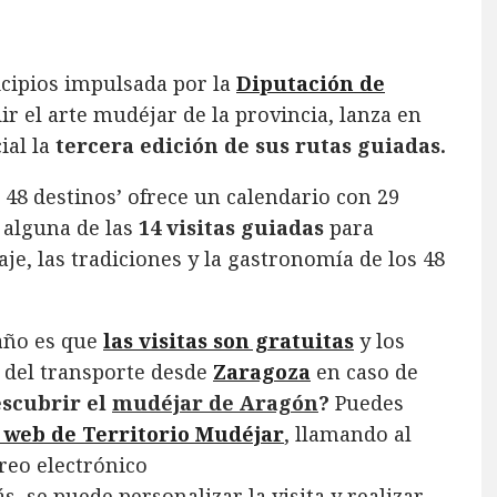
icipios impulsada por la
Diputación de
r el arte mudéjar de la provincia, lanza en
ial la
tercera edición de sus rutas guiadas.
 48 destinos’ ofrece un calendario con 29
 alguna de las
14 visitas guiadas
para
je, las tradiciones y la gastronomía de los 48
año es que
las visitas son gratuitas
y los
e del transporte desde
Zaragoza
en caso de
escubrir el
mudéjar de Aragón
?
Puedes
 web de Territorio Mudéjar
, llamando al
reo electrónico
s, se puede personalizar la visita y realizar