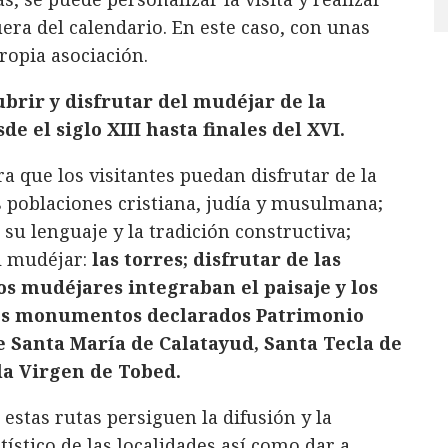
fuera del calendario. En este caso, con unas
ropia asociación.
ubrir y disfrutar del mudéjar de la
e el siglo XIII hasta finales del XVI.
ra que los visitantes puedan disfrutar de la
as poblaciones cristiana, judía y musulmana;
, su lenguaje y la tradición constructiva;
l mudéjar:
las torres; disfrutar de las
os mudéjares integraban el paisaje y los
 los monumentos declarados Patrimonio
e Santa María de Calatayud, Santa Tecla de
 la Virgen de Tobed.
estas rutas persiguen la difusión y la
ístico de las localidades así como dar a