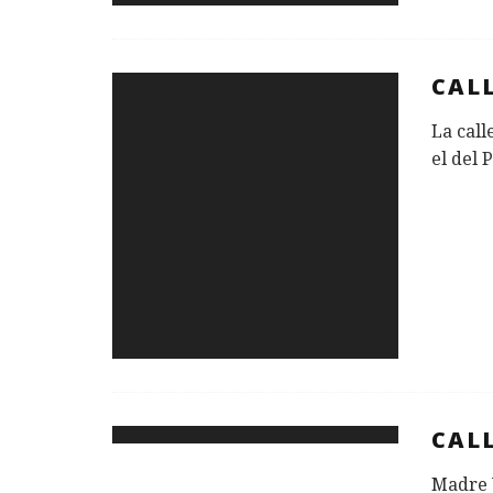
CAL
La call
el del 
CAL
Madre V