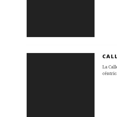
CAL
La Call
céntric