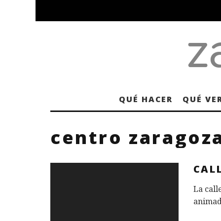
QUÉ HACER
QUÉ VE
centro zaragoz
CALL
La call
animad