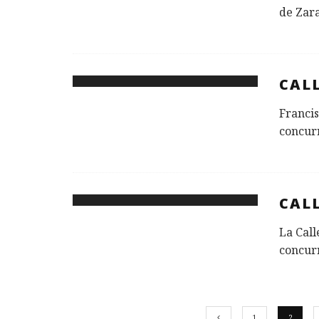
de Zara
CAL
Francis
concurr
CALL
La Call
concur
1
2